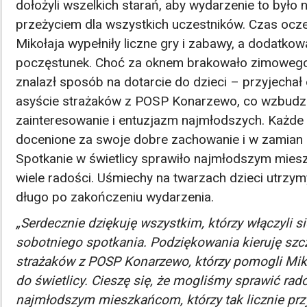
dołożyli wszelkich starań, aby wydarzenie to był
przeżyciem dla wszystkich uczestników. Czas ocze
Mikołaja wypełniły liczne gry i zabawy, a dodatkową
poczęstunek. Choć za oknem brakowało zimowego 
znalazł sposób na dotarcie do dzieci – przyjechał
asyście strażaków z POSP Konarzewo, co wzbudz
zainteresowanie i entuzjazm najmłodszych. Każde 
docenione za swoje dobre zachowanie i w zamian
Spotkanie w świetlicy sprawiło najmłodszym mie
wiele radości. Uśmiechy na twarzach dzieci utrzym
długo po zakończeniu wydarzenia.
„Serdecznie dziękuję wszystkim, którzy włączyli s
sobotniego spotkania. Podziękowania kieruję szc
strażaków z POSP Konarzewo, którzy pomogli Mik
do świetlicy. Cieszę się, że mogliśmy sprawić ra
najmłodszym mieszkańcom, którzy tak licznie przy