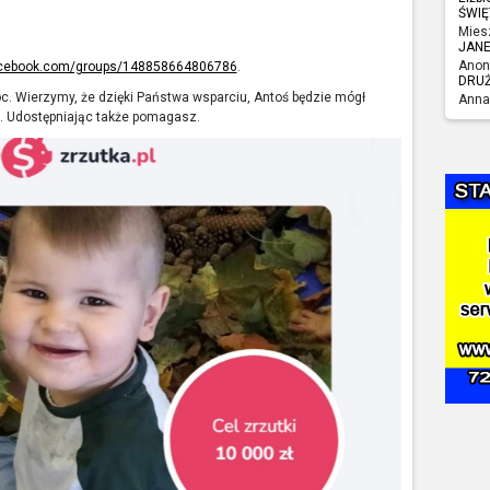
ŚWIĘ
Mies
JAN
Anon
acebook.com/groups/148858664806786
.
DRU
c. Wierzymy, że dzięki Państwa wsparciu, Antoś będzie mógł
Anna
ci. Udostępniając także pomagasz.