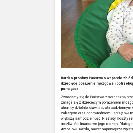
Bardzo prosimy Pa
ństwa o wsparcie zbiór
dziecięce porażenie mózgowe i potrzebuje
pomagasz!
Zwracamy się do Państwa z serdeczną prośb
zmaga się z dziecięcym porażeniem mózgo
choroby dzielnie stawia czoła codziennym w
zabiegom oraz odpowiedniemu sprzętowi m
większą samodzielność. Niestety, koszty reh
możliwości finansowe jego rodziny. Dlateg
Antosiowi. Każda, nawet najmniejsza wpłata