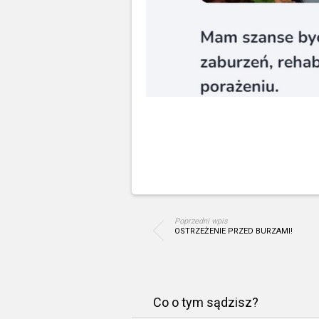
Poprzedni wpis
OSTRZEŻENIE PRZED BURZAMI!
Co o tym sądzisz?