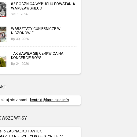
82 ROCZNICA WYBUCHU POWSTANIA
WARSZAWSKIEGO
sie 1, 2026
WARSZTATY CUKIERNICZE W
NICZONOWIE
lip 30, 2026
TAK BAWIŁA SIĘ CERKWICA NA
KONCERCIE BOYS
lip 24, 2026
AKT
aktuj się z nami -
kontakt@karnickie.info
OWSZE WPISY
ej o
ZAGINĄŁ KOT ANTEK
eta
o
TO NIE BYŁ TYLKO FESTYN, LECZ