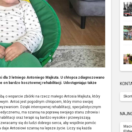
ki dla 3 letniego Antoniego Majkuta. U chłopca zdiagnozowano
 on bardzo kosztownej rehabilitacji. Udostępniając także
KONT
ą o wsparcie zbiórki na rzecz małego Antosia Majkuta, który
Skont
wym. Antoś jest pogodnym chłopcem, który mimo swojej
yzwaniom. Dzięki intensywnej rehabilitacji, specjalistycznym
edycznemu, ma szansę na poprawę swojego stanu zdrowia i
NAJN
abilitacji oraz terapii są bardzo wysokie i przewyższają
o zwracamy się do ludzi dobrego serca, aby wspólnie pomóc
Maci
 daje Antosiowi szansę na lepsze życie. Liczy się każda
Elżbi