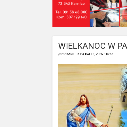
WIELKANOC W P
przez
KARNICKIE3
,
kwi 16, 2025
•
15:58