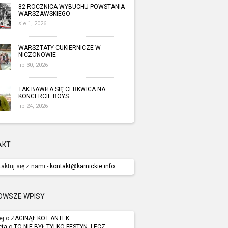
82 ROCZNICA WYBUCHU POWSTANIA
WARSZAWSKIEGO
sie 1, 2026
WARSZTATY CUKIERNICZE W
NICZONOWIE
lip 30, 2026
TAK BAWIŁA SIĘ CERKWICA NA
KONCERCIE BOYS
lip 24, 2026
AKT
aktuj się z nami -
kontakt@karnickie.info
OWSZE WPISY
ej o
ZAGINĄŁ KOT ANTEK
eta
o
TO NIE BYŁ TYLKO FESTYN, LECZ