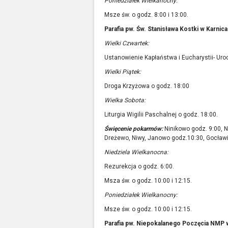
Poniedziałek Wielkanocny:
Msze św. o godz. 8:00 i 13:00.
Parafia pw. Św. Stanisława Kostki w Karnic
Wielki Czwartek:
Ustanowienie Kapłaństwa i Eucharystii- Uro
Wielki Piątek:
Droga Krzyżowa o godz. 18:00
Wielka Sobota:
Liturgia Wigilii Paschalnej o godz. 18:00.
Święcenie pokarmów:
Ninikowo godz. 9:00, N
Dreżewo, Niwy, Janowo godz.10:30, Gocławic
Niedziela Wielkanocna:
Rezurekcja o godz. 6:00.
Msza św. o godz. 10:00 i 12:15.
Poniedziałek Wielkanocny:
Msze św. o godz. 10:00 i 12:15.
Parafia pw. Niepokalanego Poczęcia NMP