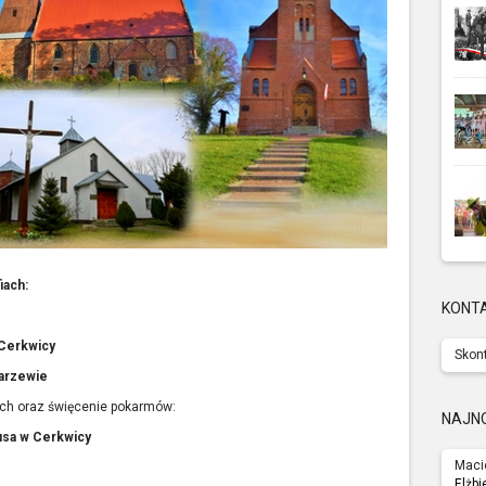
iach:
KONT
 Cerkwicy
Skont
arzewie
ach oraz święcenie pokarmów:
NAJN
usa w Cerkwicy
Maci
Elżbi