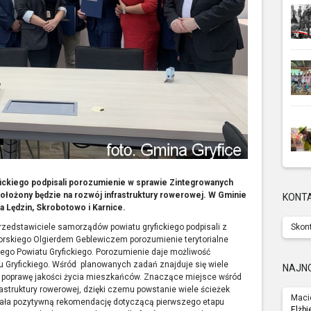
ickiego podpisali porozumienie w sprawie Zintegrowanych
położony będzie na rozwój infrastruktury rowerowej. W Gminie
KONT
 Lędzin, Skrobotowo i Karnice.
przedstawiciele samorządów powiatu gryfickiego podpisali z
Skont
kiego Olgierdem Geblewiczem porozumienie terytorialne
ego Powiatu Gryfickiego. Porozumienie daje możliwość
atu Gryfickiego. Wśród planowanych zadań znajduje się wiele
NAJN
na poprawę jakości życia mieszkańców. Znaczące miejsce wśród
astruktury rowerowej, dzięki czemu powstanie wiele ścieżek
Maci
ała pozytywną rekomendację dotyczącą pierwszego etapu
Elżbi