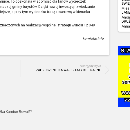
Karnice. To doskonała wiadomość dla fanów wycieczek
ŚWIĘ
naszej gminy turystów. Dzięki nowej inwestycji zwiedzanie
Mies
wiejsze, a przy tym wycieczka trasą rowerową w kierunku
JAN
Anon
DRU
naczonych na realizację wspólnej strategii wynosi 12 049
Anna
karnickie.info
Następny wpis
ZAPROSZENIE NA WARSZTATY KULINARNE
eżka Karnice-Rewal??