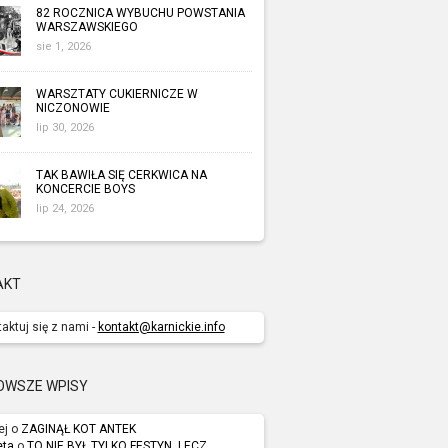
82 ROCZNICA WYBUCHU POWSTANIA
WARSZAWSKIEGO
sie 1, 2026
WARSZTATY CUKIERNICZE W
NICZONOWIE
lip 30, 2026
TAK BAWIŁA SIĘ CERKWICA NA
KONCERCIE BOYS
lip 24, 2026
AKT
aktuj się z nami -
kontakt@karnickie.info
OWSZE WPISY
ej o
ZAGINĄŁ KOT ANTEK
eta
o
TO NIE BYŁ TYLKO FESTYN, LECZ