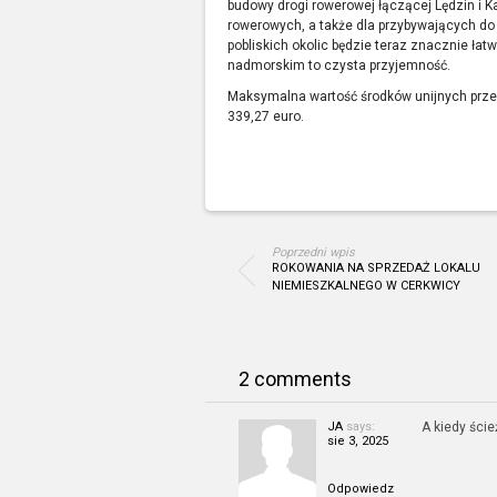
budowy drogi rowerowej łączącej Lędzin i 
rowerowych, a także dla przybywających do 
pobliskich okolic będzie teraz znacznie łat
nadmorskim to czysta przyjemność.
Maksymalna wartość środków unijnych przez
339,27 euro.
Poprzedni wpis
ROKOWANIA NA SPRZEDAŻ LOKALU
NIEMIESZKALNEGO W CERKWICY
2 comments
JA
says:
A kiedy ści
sie 3, 2025
Odpowiedz