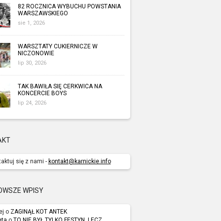
82 ROCZNICA WYBUCHU POWSTANIA
WARSZAWSKIEGO
sie 1, 2026
WARSZTATY CUKIERNICZE W
NICZONOWIE
lip 30, 2026
TAK BAWIŁA SIĘ CERKWICA NA
KONCERCIE BOYS
lip 24, 2026
AKT
aktuj się z nami -
kontakt@karnickie.info
OWSZE WPISY
ej o
ZAGINĄŁ KOT ANTEK
eta
o
TO NIE BYŁ TYLKO FESTYN, LECZ