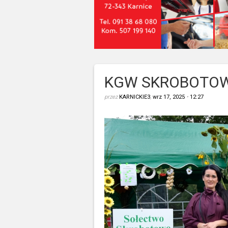
KGW SKROBOTOW
przez
KARNICKIE3
,
wrz 17, 2025
•
12:27