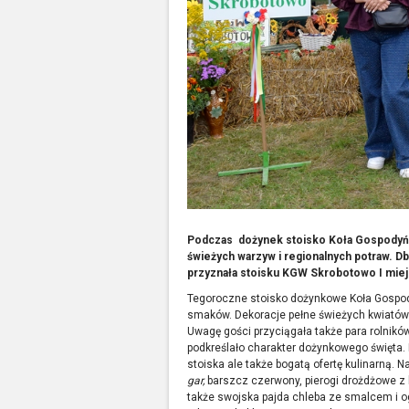
Podczas dożynek stoisko Koła Gospodyń 
świeżych warzyw i regionalnych potraw. D
przyznała stoisku KGW Skrobotowo I miejs
Tegoroczne stoisko dożynkowe Koła Gospod
smaków. Dekoracje pełne świeżych kwiatów o
Uwagę gości przyciągała także para rolni
podkreślało charakter dożynkowego święta. 
stoiska ale także bogatą ofertę kulinarną. 
gar
,
barszcz czerwony, pierogi drożdżowe z k
także swojska pajda chleba ze smalcem i og