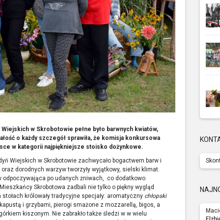
Wiejskich w Skrobotowie pełne było barwnych kwiatów,
bałość o każdy szczegół sprawiła, że komisja konkursowa
KONT
ce w kategorii najpiękniejsze stoisko dożynkowe.
yń Wiejskich w Skrobotowie zachwycało bogactwem barw i
Skont
raz dorodnych warzyw tworzyły wyjątkowy, sielski klimat.
ków odpoczywająca po udanych żniwach, co dodatkowo
Mieszkańcy Skrobotowa zadbali nie tylko o piękny wygląd
NAJN
Na stołach królowały tradycyjne specjały: aromatyczny
chłopski
apustą i grzybami, pierogi smażone z mozzarellą, bigos, a
Maci
órkiem kiszonym. Nie zabrakło także śledzi w w wielu
Elżbi