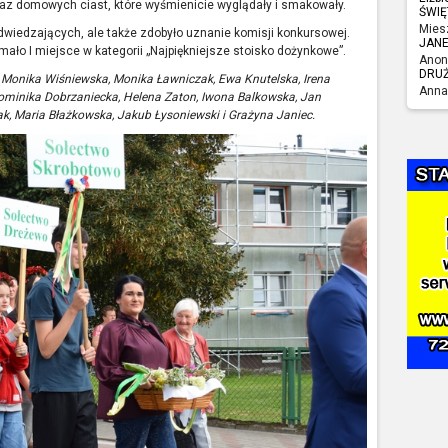
raz domowych ciast, które wyśmienicie wyglądały i smakowały.
ŚWIĘ
Mies
dwiedzających, ale także zdobyło uznanie komisji konkursowej.
JAN
mało I miejsce w kategorii „Najpiękniejsze stoisko dożynkowe”.
Anon
DRU
:
Monika Wiśniewska, Monika Ławniczak, Ewa Knutelska, Irena
Anna
Dominika Dobrzaniecka, Helena Zaton, Iwona Balkowska, Jan
k, Maria Błażkowska, Jakub Łysoniewski i Grażyna Janiec.