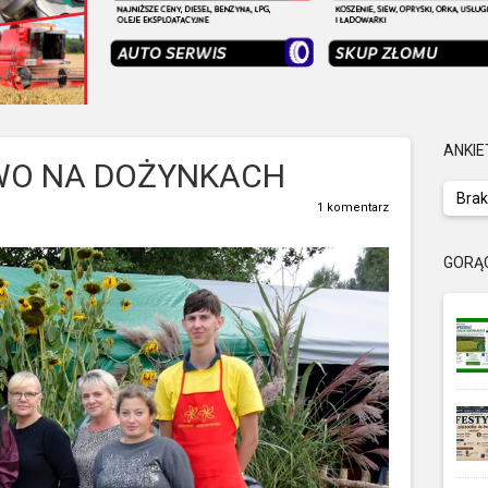
ANKIE
O NA DOŻYNKACH
Brak
1 komentarz
GORĄ