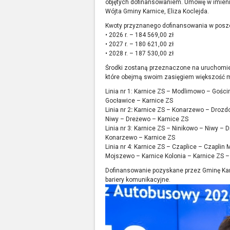
objętych dofinansowaniem. Umowę w imieni
Wójta Gminy Karnice, Eliza Koclejda.
Kwoty przyznanego dofinansowania w poszc
• 2026 r. – 184 569,00 zł
• 2027 r. – 180 621,00 zł
• 2028 r. – 187 530,00 zł
Środki zostaną przeznaczone na uruchomien
które obejmą swoim zasięgiem większość m
Linia nr 1: Karnice ZS – Modlimowo – Gośc
Gocławice – Karnice ZS
Linia nr 2
:
Karnice ZS – Konarzewo – Drozdo
Niwy – Dreżewo – Karnice ZS
Linia nr 3: Karnice ZS – Ninikowo – Niwy –
Konarzewo – Karnice ZS
Linia nr 4: Karnice ZS – Czaplice – Czaplin
Mojszewo – Karnice Kolonia – Karnice ZS –
Dofinansowanie pozyskane przez Gminę Ka
bariery komunikacyjne.