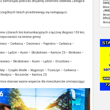
u samorządu podczas oficjalnej ceremonii odebrała Zastępca
ŚWIĘ
Mies
JAN
zególnych latach przedstawiają się następująco:
Anon
DRU
Anna
ie czterech linii komunikacyjnych o łącznej długości 159 km,
iejscowości na terenie gminy:
imierz – Cerkwica – Ciećmierz – Paprotno – Cerkwica –
wo – Lędzin – Kusin – Skrobotowo – Karnice ZS – Ninikowo –
 Dreżewo – Skrobotowo – Kusin – Lędzin – Drozdowo –
 Mały – Czaplin Wielki – Węgorzyn – Trzeszyn – Cerkwica –
 Niedysz – Niczonów – Karnice ZS
rnice stanowi ważne wsparcie dla mieszkańców zmniejszając