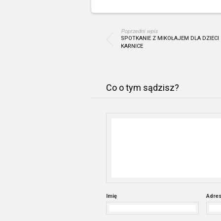
Poprzedni wpis
SPOTKANIE Z MIKOŁAJEM DLA DZIECI
KARNICE
Co o tym sądzisz?
Imię
Adres