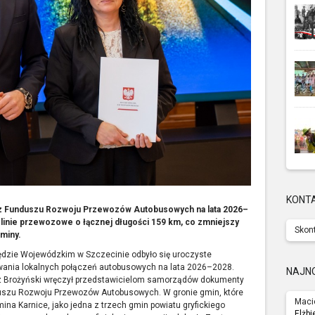
KONT
 z Funduszu Rozwoju Przewozów Autobusowych na lata 2026–
linie przewozowe o łącznej długości 159 km, co zmniejszy
Skont
miny.
ędzie Wojewódzkim w Szczecinie odbyło się uroczyste
ania lokalnych połączeń autobusowych na lata 2026–2028.
NAJN
 Brożyński wręczył przedstawicielom samorządów dokumenty
uszu Rozwoju Przewozów Autobusowych. W gronie gmin, które
Maci
ina Karnice, jako jedna z trzech gmin powiatu gryfickiego
Elżbi