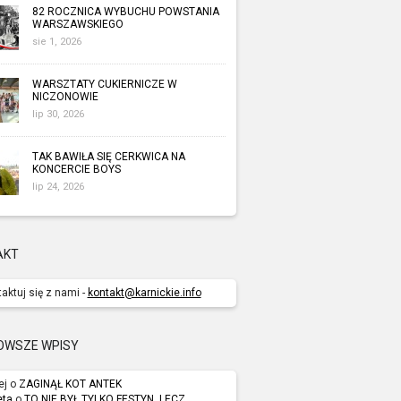
82 ROCZNICA WYBUCHU POWSTANIA
WARSZAWSKIEGO
sie 1, 2026
WARSZTATY CUKIERNICZE W
NICZONOWIE
lip 30, 2026
TAK BAWIŁA SIĘ CERKWICA NA
KONCERCIE BOYS
lip 24, 2026
AKT
aktuj się z nami -
kontakt@karnickie.info
OWSZE WPISY
ej o
ZAGINĄŁ KOT ANTEK
eta
o
TO NIE BYŁ TYLKO FESTYN, LECZ