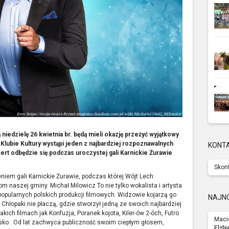
niedzielę 26 kwietnia br. będą mieli okazję przeżyć wyjątkowy
ubie Kultury wystąpi jeden z najbardziej rozpoznawalnych
KONT
ert odbędzie się podczas uroczystej gali Karnickie Żurawie
Skont
iem gali Karnickie Żurawie, podczas której Wójt Lech
naszej gminy. Michał Milowicz To nie tylko wokalista i artysta
popularnych polskich produkcji filmowych. Widzowie kojarzą go
NAJN
Chłopaki nie płaczą, gdzie stworzył jedną ze swoich najbardziej
kich filmach jak Konfuzja, Poranek kojota, Kiler-ów 2-óch, Futro
Maci
zysko. Od lat zachwyca publiczność swoim ciepłym głosem,
Elżbi