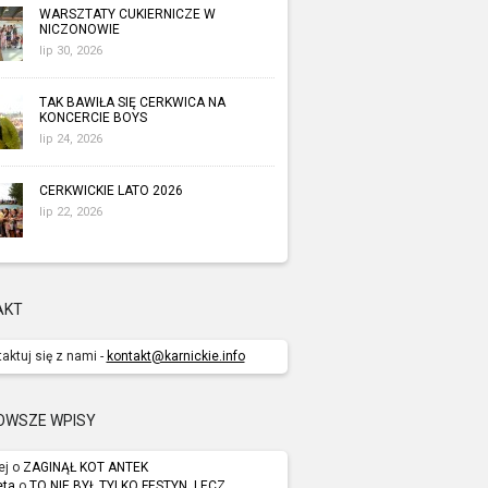
WARSZTATY CUKIERNICZE W
NICZONOWIE
lip 30, 2026
TAK BAWIŁA SIĘ CERKWICA NA
KONCERCIE BOYS
lip 24, 2026
CERKWICKIE LATO 2026
lip 22, 2026
AKT
aktuj się z nami -
kontakt@karnickie.info
OWSZE WPISY
ej o
ZAGINĄŁ KOT ANTEK
eta
o
TO NIE BYŁ TYLKO FESTYN, LECZ