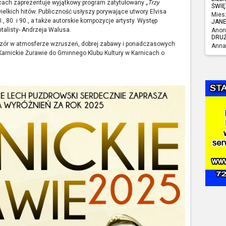
cach zaprezentuje wyjątkowy program zatytułowany
„Trzy
ŚWIĘ
wielkich hitów. Publiczność usłyszy porywające utwory Elvisa
Mies
, 80. i 90., a także autorskie kompozycje artysty. Występ
JAN
alisty- Andrzeja Walusa.
Anon
DRU
eczór w atmosferze wzruszeń, dobrej zabawy i ponadczasowych
Anna
Karnickie Żurawie do Gminnego Klubu Kultury w Karnicach o