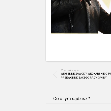
Poprzedni wpis
WIOSENNE ZAWODY WĘDKARSKIE O P
PRZEWODNICZĄCEGO RADY GMINY
Co o tym sądzisz?