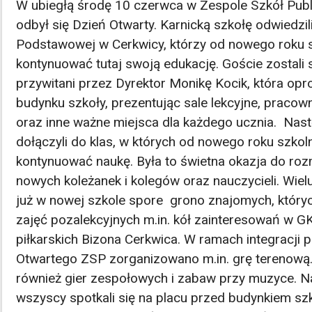
W ubiegłą środę 10 czerwca w Zespole Szkół Publ
odbył się Dzień Otwarty. Karnicką szkołę odwiedzil
Podstawowej w Cerkwicy, którzy od nowego roku 
kontynuować tutaj swoją edukację. Goście zostali 
przywitani przez Dyrektor Monikę Kocik, która opr
budynku szkoły, prezentując sale lekcyjne, pracow
oraz inne ważne miejsca dla każdego ucznia. Nas
dołączyli do klas, w których od nowego roku szko
kontynuować naukę. Była to świetna okazja do ro
nowych koleżanek i kolegów oraz nauczycieli. Wie
już w nowej szkole spore grono znajomych, który
zajęć pozalekcyjnych m.in. kół zainteresowań w G
piłkarskich Bizona Cerkwica. W ramach integracji 
Otwartego ZSP zorganizowano m.in. grę terenową.
również gier zespołowych i zabaw przy muzyce. N
wszyscy spotkali się na placu przed budynkiem s